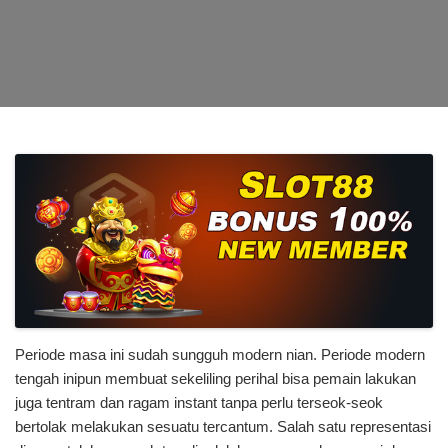
Periode masa ini sudah sungguh modern nian. Periode modern
tengah inipun membuat sekeliling perihal bisa pemain lakukan
juga tentram dan ragam instant tanpa perlu terseok-seok
bertolak melakukan sesuatu tercantum. Salah satu representasi