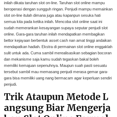
inilah dikata taruhan slot on-line. Taruhan slot online mampu
beroperasi dengan sungguh ringan. Penjudi mampu memainkan
slot on-line itulah dimana juga atau kapanpun sesuka hati
semua kita pada ketika inilah. Mencoba slot online saat ini
sudah memerankan kesayangan supaya seputar penjudi slot
online. Gara-gara taruhan inilah mendapatkan membagikan
bettor kejayaan berbentuk asset cash nan amat tinggi andaikan
mendapatkan hadiah. Ekstra di permainan slot online enggaklah
sulit untuk ada. Cuma sambil merealisasikan sebagian bocoran
dan mekanisme saja kamu sudah tegaskan bakal boleh
memiliki kemajuan sepenuhnya. Maupun suah pasti sesuatu
tersebut sambil mau memasang penjudi merasa gemar gara-
gara bisa memiliki uang nang bermacam agar keperluan sendiri
penjudi.
Trik Ataupun Metode L
angsung Biar Mengerja