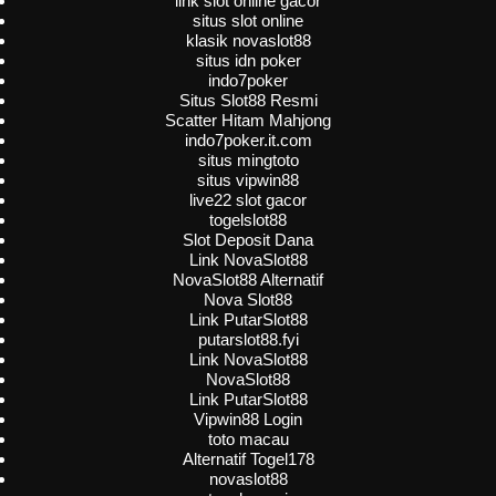
link slot online gacor
situs slot online
klasik novaslot88
situs idn poker
indo7poker
Situs Slot88 Resmi
Scatter Hitam Mahjong
indo7poker.it.com
situs mingtoto
situs vipwin88
live22 slot gacor
togelslot88
Slot Deposit Dana
Link NovaSlot88
NovaSlot88 Alternatif
Nova Slot88
Link PutarSlot88
putarslot88.fyi
Link NovaSlot88
NovaSlot88
Link PutarSlot88
Vipwin88 Login
toto macau
Alternatif Togel178
novaslot88