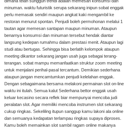
dimana telah sungguh trendi adalah memesan konsumsi dan
minuman. waktu futuristik serupa sekarang inipun sobat enggak
perlu memasak sendiri maupun angkat kaki mengambil ke
restoran menurut spontan. Penjudi boleh permohonan melalui 1
tautan agar memesan santapan maupun minuman. Ataupun
benarnya konsumsi dan minuman tersebut hendak diantar
langsung kedepan rumahmu dalam prestasi menit. Ataupun lagi
studi atau bertugas. Sehingga bisa berlatih kelompok ataupun
meeting dikantor sekarang jangan usah juga sebagai terang-
terangan. sobat mampu memanfaatkan struktur zoom meeting
untuk menjalani perihal-pasal tercantum. Demikian sederhana
ataupun jangan mencamtumkan penjudi kelelahan enggak.
Dengan sebagaimana bersama melakoni permainan slot on-line
waktu ini itulah. Semua kalut Sederhana bettor enggak usah
keluar kecasino secara reflek biar mempunyai mencoba judi
peralatan slot. Agar memiliki mencoba instrumen slot sekarang
cukup ringkas. Sekeliling itupun sanggup kamu lakoni ala online
dan semuanya kedapatan terlampau ringkas supaya diproses.
Kamu boleh memainkan slot sambil ragam online makanya