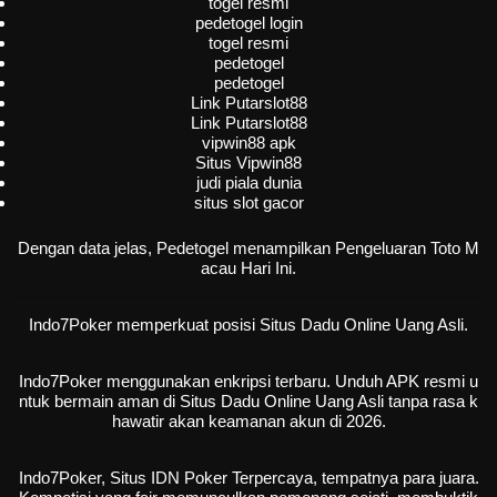
togel resmi
pedetogel login
togel resmi
pedetogel
pedetogel
Link Putarslot88
Link Putarslot88
vipwin88 apk
Situs Vipwin88
judi piala dunia
situs slot gacor
Dengan data jelas,
Pedetogel
menampilkan Pengeluaran Toto M
acau Hari Ini.
Indo7Poker memperkuat posisi Situs
Dadu Online Uang Asli
.
Indo7Poker menggunakan enkripsi terbaru. Unduh APK resmi u
ntuk bermain aman di
Situs Dadu Online
Uang Asli tanpa rasa k
hawatir akan keamanan akun di 2026.
Indo7Poker, Situs
IDN Poker
Terpercaya, tempatnya para juara.